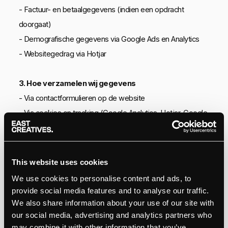
- Factuur- en betaalgegevens (indien een opdracht
doorgaat)
- Demografische gegevens via Google Ads en Analytics
- Websitegedrag via Hotjar
3. Hoe verzamelen wij gegevens
- Via contactformulieren op de website
- Via cookies en tracking (Google Analytics, Hotjar, Google
Ads)
- Via e-mailcontact
This website uses cookies
4. Waarvoor gebruiken wij gegevens
We use cookies to personalise content and ads, to
- Contact opnemen en offertes uitbrengen
provide social media features and to analyse our traffic.
- Uitvoeren van opdrachten en facturatie
We also share information about your use of our site with
our social media, advertising and analytics partners who
- Verbeteren van onze website en marketingcampagnes
may combine it with other information that you’ve