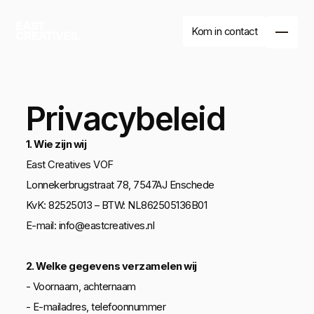
Kom in contact
Privacybeleid
1. Wie zijn wij
East Creatives VOF
Lonnekerbrugstraat 78, 7547AJ Enschede
KvK: 82525013 – BTW: NL862505136B01
E-mail: info@eastcreatives.nl
Branding
Website
2. Welke gegevens verzamelen wij
Drukwerk
Branding
Website
- Voornaam, achternaam
- E-mailadres, telefoonnummer
Drukwerk