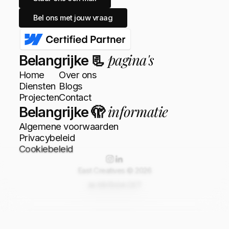
Bel ons met jouw vraag
pagina's
Belangrijke 📃
Home
Over ons
Diensten
Blogs
Projecten
Contact
informatie
Belangrijke 🫣
Algemene voorwaarden
Privacybeleid
Cookiebeleid
East Creatives ©
2026
📅
09
:
13
:
05
CET