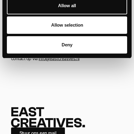
Allow all
- Sterke wachtwoorden en regelmatig wijzigen
- Twee-stapsverificatie waar mogelijk
Allow selection
8. Rechten van betrokkenen
U heeft recht op inzage, correctie, verwijdering of bezwaar
Deny
tegen verwerking van uw gegevens. Neem hiervoor
contact op via
info@eastcreatives.nl
Stuur ons een mail