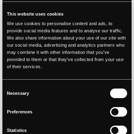
This website uses cookies
We use cookies to personalise content and ads, to
provide social media features and to analyse our traffic.
We also share information about your use of our site with
our social media, advertising and analytics partners who
Rebranding: aanpak en
may combine it with other information that you’ve
valkuilen — zo doe je het
provided to them or that they’ve collected from your use
of their services.
goed
Bekijk blog
Consent
Necessary
Selection
Preferences
Statistics