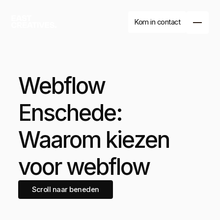
Kom in contact
Webflow
Enschede:
Waarom kiezen
voor webflow
Branding
Website
Drukwerk
Scroll naar beneden
Branding
Website
Drukwerk