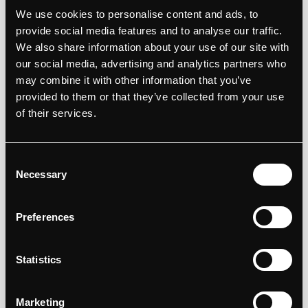
Dan is Webflow een serieuze optie.
We use cookies to personalise content and ads, to
Hier zijn een paar voordelen op een rij:
provide social media features and to analyse our traffic.
We also share information about your use of our site with
•
Supersnel
dankzij schone code en
our social media, advertising and analytics partners who
geoptimaliseerde hosting
may combine it with other information that you’ve
provided to them or that they’ve collected from your use
•
SEO-vriendelijk
: alles is makkelijk in te
of their services.
stellen
•
Volledige creatieve controle
over het
Consent
Necessary
Selection
ontwerp
•
Responsive by default
: je site werkt perfect
Preferences
op mobiel
•
Weinig onderhoud
: geen updates, geen
Statistics
plugins, geen gehannes
Marketing
En het mooiste? Je hoeft geen programmeur