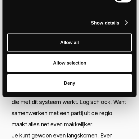
te zijn om zelf teksten of afbeeldingen aan te
passen. Wel zo handig als je flexibel wilt zijn.
Show details
Allow all
Wat maakt Webflow
Enschede interessant?
Allow selection
Als je zoekt op
Webflow
Enschede
, ben je
Deny
waarschijnlijk op zoek naar iemand in de buurt
die met dit systeem werkt. Logisch ook. Want
samenwerken met een partij uit de regio
maakt alles net even makkelijker.
Je kunt gewoon even langskomen. Even