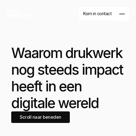
Kom in contact
Waarom drukwerk
nog steeds impact
heeft in een
digitale wereld
Branding
Website
Drukwerk
Scroll naar beneden
Branding
Website
Drukwerk