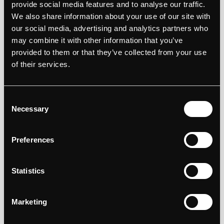
provide social media features and to analyse our traffic.
professioneel uitziet, een hoge kwaliteit heeft,
We also share information about your use of our site with
our social media, advertising and analytics partners who
en consistent is met de rest van je branding.
may combine it with other information that you’ve
Het uitwisselen van visitekaartjes tijdens
provided to them or that they’ve collected from your use
of their services.
netwerkbijeenkomsten of beurzen maakt het
makkelijker om in contact te blijven met
Consent
mensen.
Necessary
Selection
2. Flyers en brochures
Flyers en brochures zijn perfecte manieren
Preferences
om je bedrijf, producten of evenementen te
Statistics
promoten. Ze zijn makkelijk uit te delen,
betaalbaar om te produceren, en kunnen veel
Marketing
informatie bevatten. Denk bijvoorbeeld aan