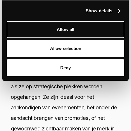
het verspreiden van flyers tijdens
Show details
evenementen, of het achterlaten van
brochures in cafés, winkels of wachtkamers.
Allow all
Zorg dat de lay-out van je flyer of brochure
visueel aantrekkelijk is en dat de belangrijkste
Allow selection
boodschap in één oogopslag duidelijk is.
3. Posters
Deny
Posters kunnen grote impact maken, vooral
als ze op strategische plekken worden
opgehangen. Ze zijn ideaal voor het
aankondigen van evenementen, het onder de
aandacht brengen van promoties, of het
gewoonweg zichtbaar maken van je merk in