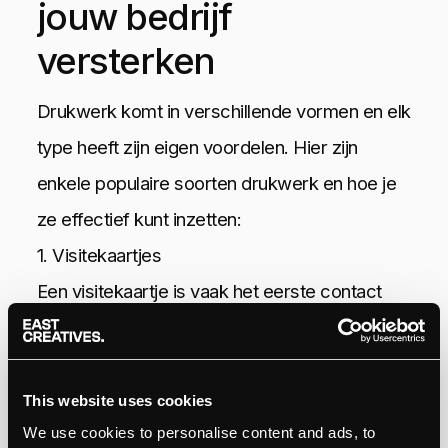
jouw bedrijf
versterken
Drukwerk komt in verschillende vormen en elk
type heeft zijn eigen voordelen. Hier zijn
enkele populaire soorten drukwerk en hoe je
ze effectief kunt inzetten:
1. Visitekaartjes
Een visitekaartje is vaak het eerste contact
dat een potentiële klant met je bedrijf heeft.
Het is een compact en effectief middel om je
naam, contactinformatie en merkidentiteit te
This website uses cookies
We use cookies to personalise content and ads, to
communiceren. Zorg ervoor dat je kaartje er