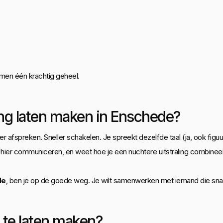
samen één krachtig geheel.
ng laten maken in Enschede?
afspreken. Sneller schakelen. Je spreekt dezelfde taal (ja, ook figuurl
hier communiceren, en weet hoe je een nuchtere uitstraling combineert 
de
, ben je op de goede weg. Je wilt samenwerken met iemand die snapt w
 te laten maken?