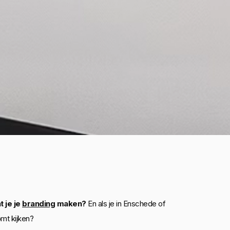
t je je
branding
maken?
En als je in Enschede of
omt kijken?