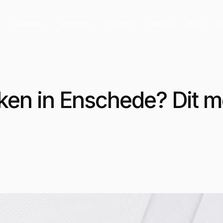
Diensten
Diensten
Projecten
Over ons
Blogs
C
ken in Enschede? Dit m