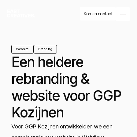
Kom in contact
Website
Branding
Een heldere
rebranding &
website voor GGP
Branding
Website
Kozijnen
Drukwerk
Branding
Website
Voor GGP Kozijnen ontwikkelden we een
Drukwerk