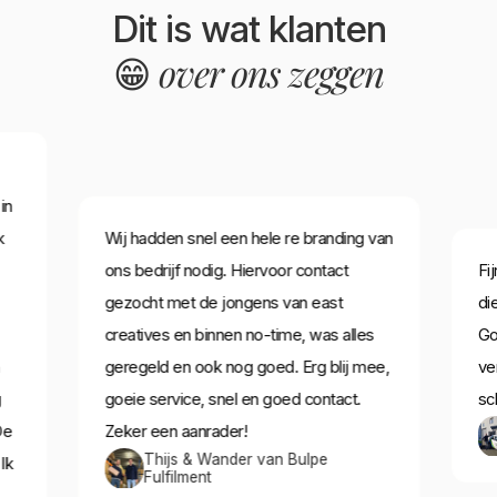
Dit is wat klanten
over ons zeggen
😁
in
k
Wij hadden snel een hele re branding van
ons bedrijf nodig. Hiervoor contact
Fi
gezocht met de jongens van east
di
creatives en binnen no-time, was alles
Go
geregeld en ook nog goed. Erg blij mee,
ve
g
goeie service, snel en goed contact.
sc
De
Zeker een aanrader!
Thijs & Wander van Bulpe
Ik
Fulfilment