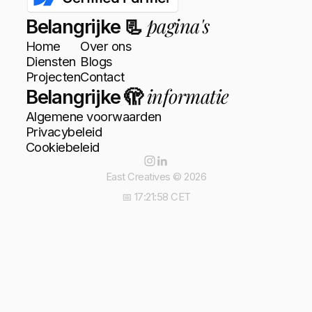
pagina's
Belangrijke 📃
Home
Over ons
Diensten
Blogs
Projecten
Contact
informatie
Belangrijke 🫣
Algemene voorwaarden
Privacybeleid
Cookiebeleid
East Creatives ©
2026
📅
17
:
22
:
00
CET