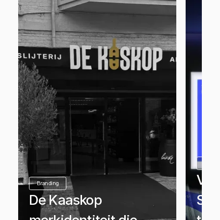
Brand
Visu
Branding
De Kaaskop
Sab